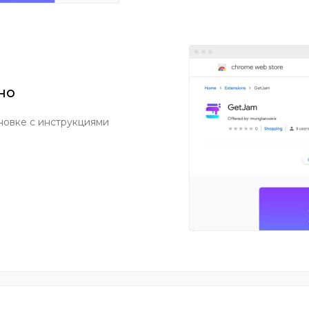
но
новке с инструкциями