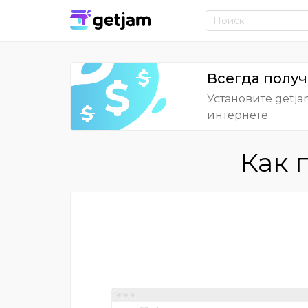
Всегда получ
Установите getja
интернете
Как 